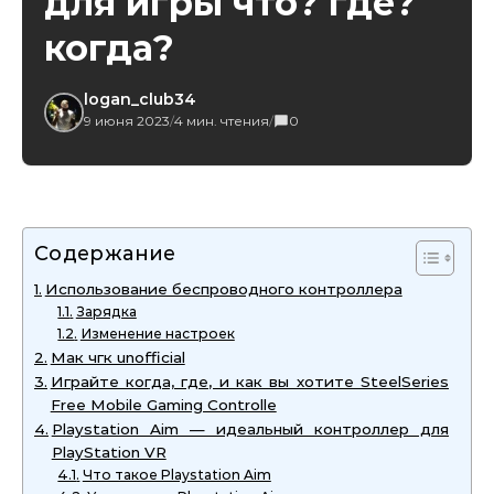
для игры что? где?
когда?
logan_club34
9 июня 2023
/
4 мин. чтения
/
0
Содержание
Использование беспроводного контроллера
Зарядка
Изменение настроек
Мак чгк unofficial
Играйте когда, где, и как вы хотите SteelSeries
Free Mobile Gaming Controlle
Playstation Aim — идеальный контроллер для
PlayStation VR
Что такое Playstation Aim