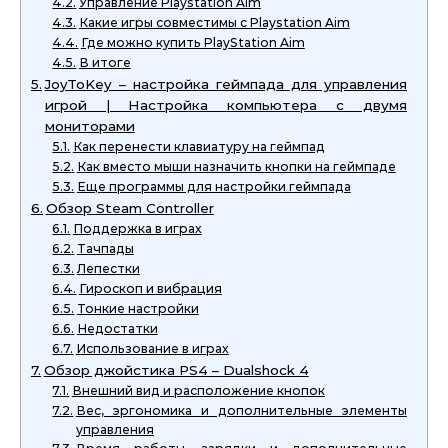
Управление Playstation Aim
Какие игры совместимы с Playstation Aim
Где можно купить PlayStation Aim
В итоге
JoyToKey – настройка геймпада для управления
игрой | Настройка компьютера с двумя
мониторами
Как перенести клавиатуру на геймпад
Как вместо мыши назначить кнопки на геймпаде
Еще программы для настройки геймпада
Обзор Steam Controller
Поддержка в играх
Тачпады
Лепестки
Гироскоп и вибрация
Тонкие настройки
Недостатки
Использование в играх
Обзор джойстика PS4 – Dualshock 4
Внешний вид и расположение кнопок
Вес, эргономика и дополнительные элементы
управления