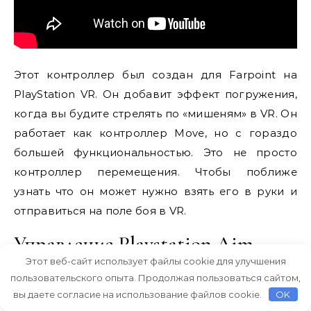
Этот контроллер был создан для Farpoint на
PlayStation VR. Он добавит эффект погружения,
когда вы будите стрелять по «мишеням» в VR. Он
работает как контроллер Move, но с гораздо
большей функциональностью. Это не просто
контроллер перемещения. Чтобы поближе
узнать что он может нужно взять его в руки и
отправиться на поле боя в VR.
Управление Playstation Aim
Этот веб-сайт использует файлы cookie для улучшения
PlayStation Aim имеет те же самые кнопки, что и
пользовательского опыта. Продолжая пользоваться сайтом,
вы даете согласие на использование файлов cookie.
OK
обычный контроллер DualShock 4 — L1, L2, R1, R2,