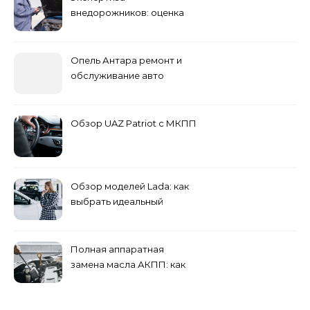
внедорожников: оценка
состояния, ремонта и
стоимости
Опель Антара ремонт и
обслуживание авто
Обзор UAZ Patriot с МКПП
Обзор моделей Lada: как
выбрать идеальный
автомобиль для города и
загородных поездок
Полная аппаратная
замена масла АКПП: как
это проходит и что
включает?