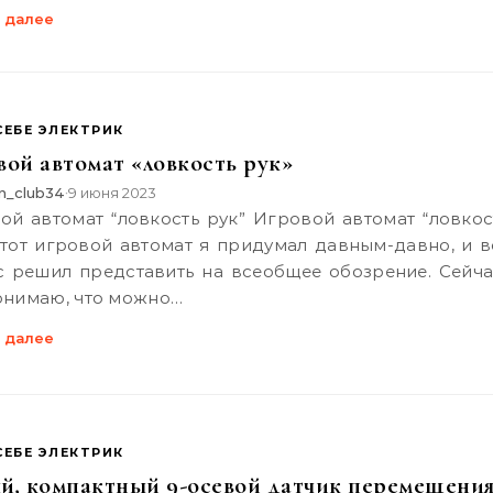
 далее
СЕБЕ ЭЛЕКТРИК
вой автомат «ловкость рук»
n_club34
9 июня 2023
•
Этот игровой автомат я придумал давным-давно, и в
с решил представить на всеобщее обозрение. Сейча
понимаю, что можно…
 далее
СЕБЕ ЭЛЕКТРИК
й, компактный 9-осевой датчик перемещения