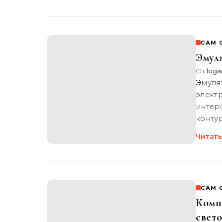
САМ 
Эмул
От
loga
Эмулятор для начинающих (часть 2) 3 симулятора работы
элект
интер
конту
Читать
САМ 
Комп
свет