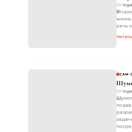
От
loga
Вторая жизнь air wick или даешь свежий воздух – 2 Вторая
жизнь
речь о
Читать
САМ 
Шумо
От
loga
Шумоподавитель для звуковой карты Автоматическое
подав
разра
зада
посре