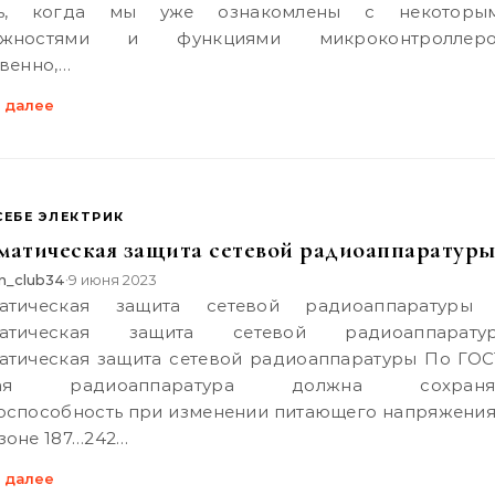
рь, когда мы уже ознакомлены с некоторы
ожностями и функциями микроконтроллеро
твенно,…
 далее
СЕБЕ ЭЛЕКТРИК
матическая защита сетевой радиоаппаратур
n_club34
9 июня 2023
•
матическая защита сетевой радиоаппарату
атическая защита сетевой радиоаппаратуры По ГОС
вая радиоаппаратура должна сохраня
оспособность при изменении питающего напряжения
зоне 187…242…
 далее