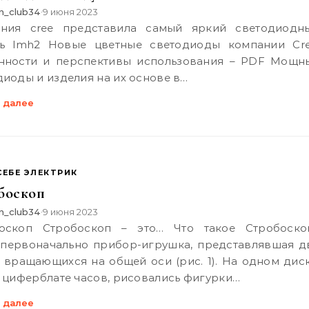
n_club34
9 июня 2023
•
ь lmh2 Новые цветные светодиоды компании Cre
нности и перспективы использования – PDF Мощн
диоды и изделия на их основе в…
 далее
СЕБЕ ЭЛЕКТРИК
боскоп
n_club34
9 июня 2023
•
оначально прибор-игрушка, представлявшая д
, вращающихся на общей оси (рис. 1). На одном диск
а циферблате часов, рисовались фигурки…
 далее