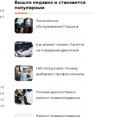
Вышло недавно и становится
популярным
ет
Техническое
обслуживание Порше в
специализированном
сервисном центре
Как влияет тюнинг Лачетти
на поведение двигателя
при резком торможении
Heli погрузчики: почему
выбирают профессионалы
Полная диагностика и
ри
ремонт пневмоподвески
ую
ое
Ремонт пневмоподвески