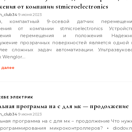
ения от компании stmicroelectronics
n_club34
9 июня 2023
•
ения от компании stmicroelectronics Устройст
рения перемещения и положения Надежн
ужение прозрачных поверхностей является одной 
лее сложных задач автоматизации. Ультразвуков
к Wenglor…
 далее
СЕБЕ ЭЛЕКТРИК
льная программа на с для мк — продолжение
n_club34
9 июня 2023
•
рограммирования микроконтроллеров? ⋆ diodov.n