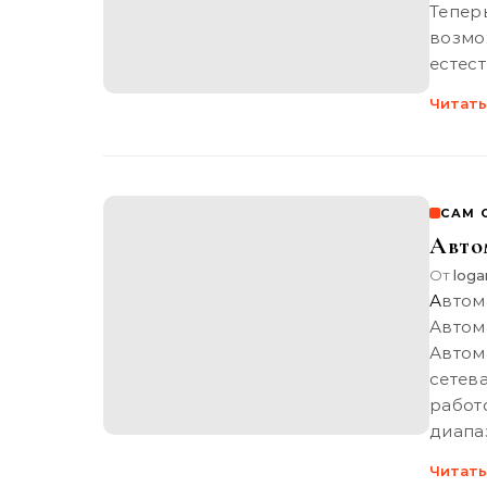
Тепе
возм
естес
Читать
САМ 
Авто
От
loga
Автоматическая защита сетевой радиоаппаратуры 2.
Авто
Автом
сете
работ
диапа
Читать