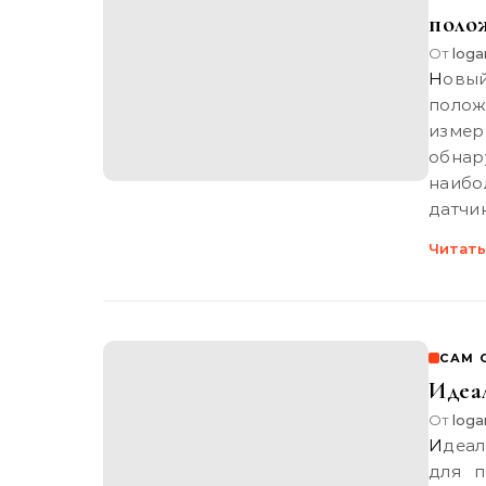
полож
От
loga
Новый, компактный 9-осевой датчик перемещения/
полож
изме
обнар
наибо
датчи
Читать
САМ 
Идеа
От
loga
Идеальная программа на с для мк – продолжение Что нужно
для п