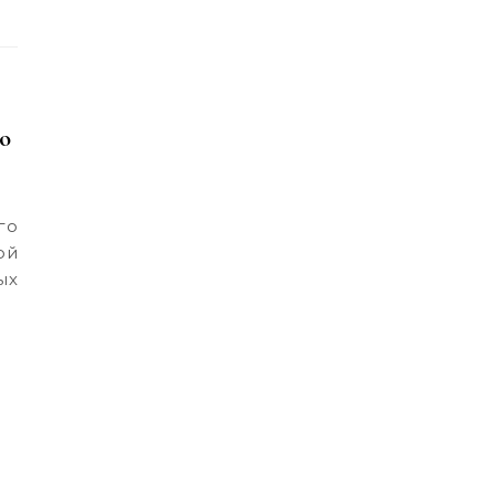
о
ой
ых