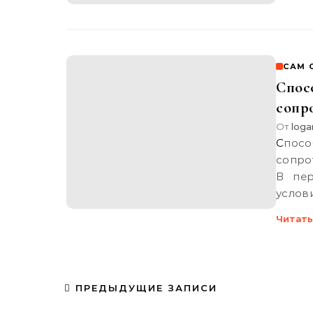
САМ 
Спос
сопр
От
loga
Способы соединения проводов из сплавов высокого
сопро
В пер
услов
Читать
ПРЕДЫДУЩИЕ ЗАПИСИ