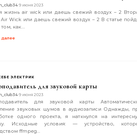
n_club34
9 июня 2023
•
 Air Wick или даешь свежий воздух – 2 В статье пойд
 том, как…
 далее
СЕБЕ ЭЛЕКТРИК
подавитель для звуковой карты
n_club34
9 июня 2023
•
ление звуковых шумов в аудиозаписи Однажды, п
ботке одного проекта, я наткнулся на интересн
чку. Исходные условия: — устройство, котор
дством ffmpeg…