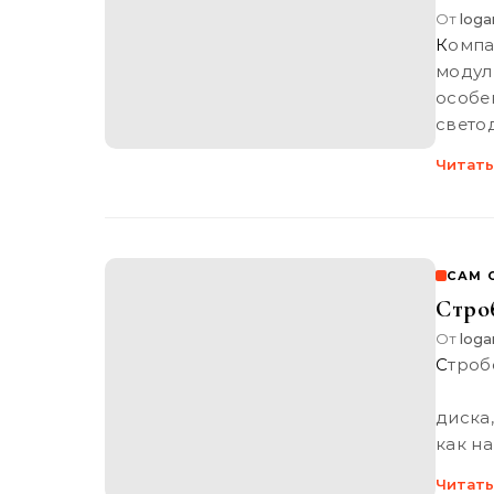
От
loga
Компания cree представила самый яркий светодиодный
модул
особе
свето
Читать
САМ 
Стро
От
loga
Стробоскоп Стробоскоп – это… Что такое Стробоскоп?
перв
диска
как н
Читать