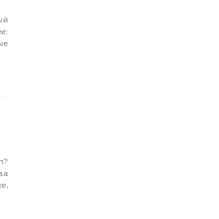
e:
ые
ва
е,