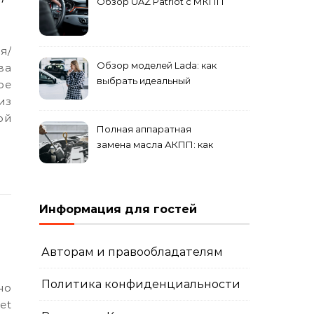
Обзор UAZ Patriot с МКПП
Обзор моделей Lada: как
ва
выбрать идеальный
ое
автомобиль для города и
из
загородных поездок
ой
Полная аппаратная
замена масла АКПП: как
это проходит и что
включает?
Информация для гостей
Авторам и правообладателям
Политика конфиденциальности
et