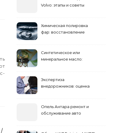
Volvo: этапы и советы
Химическая полировка
фар: восстановление
прозрачности
Синтетическое или
минеральное масло:
от
преимущества и
недостатки
с-
Экспертиза
внедорожников: оценка
состояния, ремонта и
стоимости
Опель Антара ремонт и
обслуживание авто
/