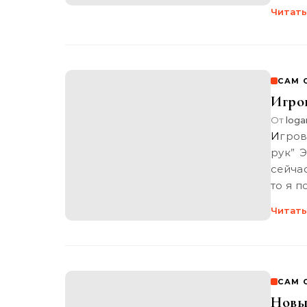
Читать
САМ 
Игро
От
loga
Игровой автомат “ловкость рук” Игровой автомат “ловкость
рук” 
сейча
то я 
Читать
САМ 
Новы