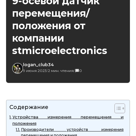
9-осевой датчик
перемещения/
положения от
компании
stmicroelectronics
logan_club34
9 июня 2023
/
2 мин. чтения
/
0
Содержание
Устройства измерения перемещения и
положения
Производители устройств измерения
перемещения и положения