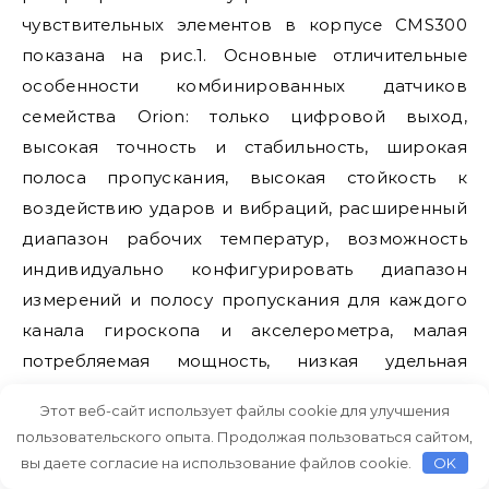
чувствительных элементов в корпусе CMS300
показана на рис.1. Основные отличительные
особенности комбинированных датчиков
семейства Orion: только цифровой выход,
высокая точность и стабильность, широкая
полоса пропускания, высокая стойкость к
воздействию ударов и вибраций, расширенный
диапазон рабочих температур, возможность
индивидуально конфигурировать диапазон
измерений и полосу пропускания для каждого
канала гироскопа и акселерометра, малая
потребляемая мощность, низкая удельная
стоимость. Отладочные платы CMS и CMS имеют
Этот веб-сайт использует файлы cookie для улучшения
уже привычный размер мм, не требуют
пользовательского опыта. Продолжая пользоваться сайтом,
аппаратного конфигурирования и позволяют
вы даете согласие на использование файлов cookie.
OK
производить программную настройку режимов