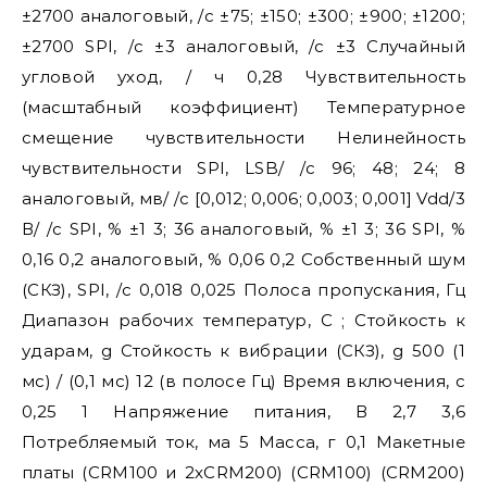
±2700 аналоговый, /с ±75; ±150; ±300; ±900; ±1200;
±2700 SPI, /с ±3 аналоговый, /с ±3 Случайный
угловой уход, / ч 0,28 Чувствительность
(масштабный коэффициент) Температурное
смещение чувствительности Нелинейность
чувствительности SPI, LSB/ /с 96; 48; 24; 8
аналоговый, мв/ /с [0,012; 0,006; 0,003; 0,001] Vdd/3
В/ /с SPI, % ±1 3; 36 аналоговый, % ±1 3; 36 SPI, %
0,16 0,2 аналоговый, % 0,06 0,2 Собственный шум
(СКЗ), SPI, /с 0,018 0,025 Полоса пропускания, Гц
Диапазон рабочих температур, С ; Стойкость к
ударам, g Стойкость к вибрации (СКЗ), g 500 (1
мс) / (0,1 мс) 12 (в полосе Гц) Время включения, с
0,25 1 Напряжение питания, В 2,7 3,6
Потребляемый ток, ма 5 Масса, г 0,1 Макетные
платы (CRM100 и 2xCRM200) (CRM100) (CRM200)