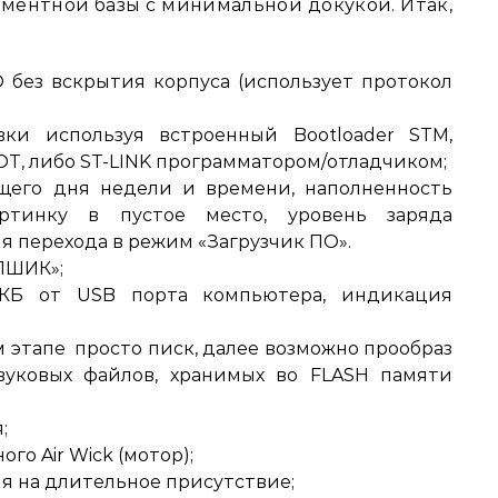
ементной базы с минимальной докукой. Итак,
О без вскрытия корпуса (использует протокол
ки используя встроенный Bootloader STM,
T, либо ST-LINK программатором/отладчиком;
щего дня недели и времени, наполненность
артинку в пустое место, уровень заряда
я перехода в режим «Загрузчик ПО».
ПШИК»;
АКБ от USB порта компьютера, индикация
 этапе просто писк, далее возможно прообраз
вуковых файлов, хранимых во FLASH памяти
;
о Air Wick (мотор);
ия на длительное присутствие;