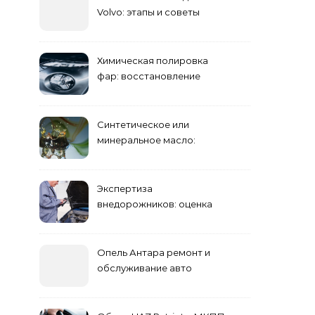
Volvo: этапы и советы
Химическая полировка
фар: восстановление
прозрачности
Синтетическое или
минеральное масло:
преимущества и
недостатки
Экспертиза
внедорожников: оценка
состояния, ремонта и
стоимости
Опель Антара ремонт и
обслуживание авто