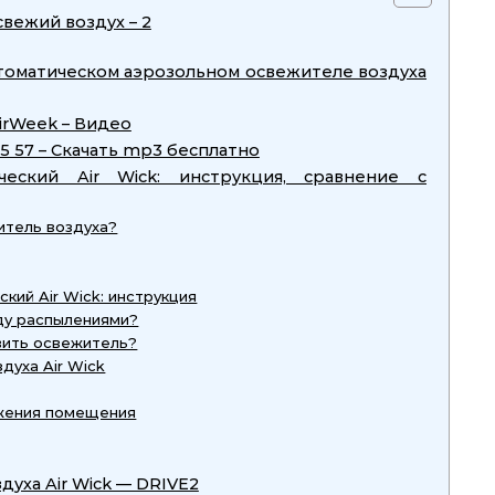
свежий воздух – 2
томатическом аэрозольном освежителе воздуха
irWeek – Видео
 G5 57 – Скачать mp3 бесплатно
ческий Air Wick: инструкция, сравнение с
итель воздуха?
кий Air Wick: инструкция
ду распылениями?
вить освежитель?
духа Air Wick
ежения помещения
духа Air Wick — DRIVE2