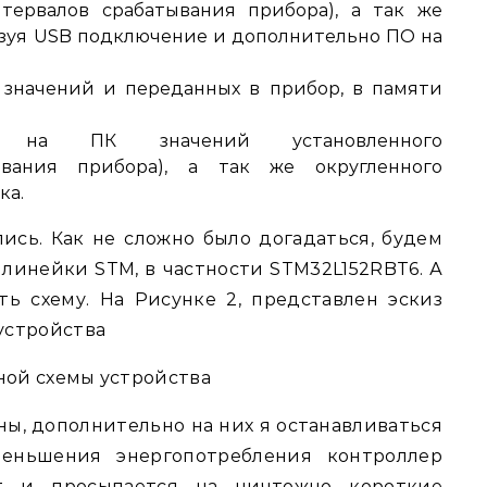
тервалов срабатывания прибора), а так же
зуя USB подключение и дополнительно ПО на
 значений и переданных в прибор, в памяти
й на ПК значений установленного
ывания прибора), а так же округленного
ка.
ись. Как не сложно было догадаться, будем
линейки STM, в частности STM32L152RBT6. А
ь схему. На Рисунке 2, представлен эскиз
устройства
ной схемы устройства
ны, дополнительно на них я останавливаться
меньшения энергопотребления контроллер
т и просыпается на ничтожно короткие