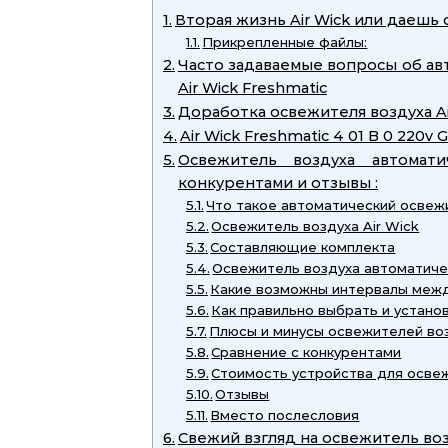
Вторая жизнь Air Wick или даешь 
Прикрепленные файлы:
Часто задаваемые вопросы об ав
Air Wick Freshmatic
Доработка освежителя воздуха A
Air Wick Freshmatic 4 01 B 0 220v
Освежитель воздуха автомати
конкурентами и отзывы :
Что такое автоматический освеж
Освежитель воздуха Air Wick
Составляющие комплекта
Освежитель воздуха автоматичес
Какие возможны интервалы меж
Как правильно выбрать и устано
Плюсы и минусы освежителей воз
Сравнение с конкурентами
Стоимость устройства для осв
Отзывы
Вместо послесловия
Свежий взгляд на освежитель воз