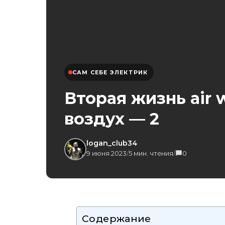
САМ СЕБЕ ЭЛЕКТРИК
Вторая жизнь air
воздух — 2
logan_club34
9 июня 2023
/
5 мин. чтения
/
0
Содержание