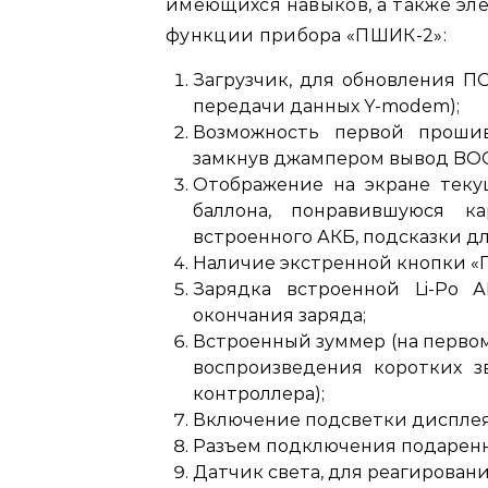
имеющихся навыков, а также эл
функции прибора «ПШИК-2»:
Загрузчик, для обновления П
передачи данных Y-modem);
Возможность первой прошив
замкнув джампером вывод BOO
Отображение на экране теку
баллона, понравившуюся к
встроенного АКБ, подсказки дл
Наличие экстренной кнопки «
Зарядка встроенной Li-Po 
окончания заряда;
Встроенный зуммер (на первом
воспроизведения коротких з
контроллера);
Включение подсветки дисплея
Разъем подключения подаренног
Датчик света, для реагирован