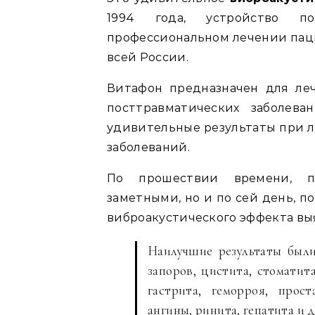
1994 года, устройство по
профессиональном лечении паци
всей России.
Витафон предназначен для ле
посттравматических заболева
удивительные результаты при л
заболеваний.
По прошествии времени, п
заметными, но и по сей день, 
виброакустического эффекта выя
Наилучшие результаты были
запоров, цистита, стоматит
гастрита, геморроя, прост
ангины, ринита, гепатита и 