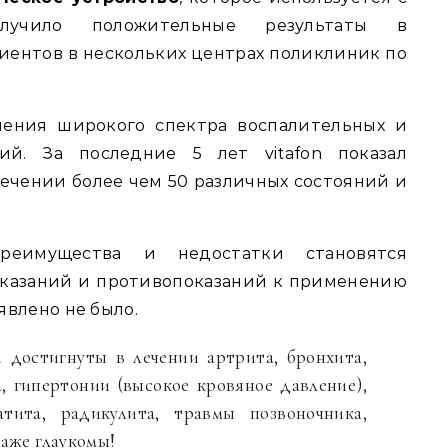
лучило положительные результаты в
ентов в нескольких центрах поликлиник по
чения широкого спектра воспалительных и
ний. За последние 5 лет vitafon показал
ечении более чем 50 различных состояний и
реимущества и недостатки становятся
показаний и противопоказаний к применению
влено не было.
 достигнуты в лечении артрита, бронхита,
а, гипертонии (высокое кровяное давление),
атита, радикулита, травмы позвоночника,
даже глаукомы!