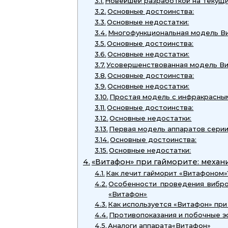
Новейшей разработкой на текущи
Основные достоинства:
Основные недостатки:
Многофункциональная модель Ви
Основные достоинства:
Основные недостатки:
Усовершенствованная модель В
Основные достоинства:
Основные недостатки:
Простая модель с инфракрасны
Основные достоинства:
Основные недостатки:
Первая модель аппаратов сери
Основные достоинства:
Основные недостатки:
«Витафон» при гайморите: механ
Как лечит гайморит «Витафоном»
Особенности проведения вибр
«Витафон»
Как используется «Витафон» при
Противопоказания и побочные 
Аналоги аппарата«Витафон»