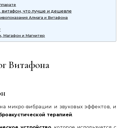
аппарате
, витафон, что лучше и дешевле
ивопоказания Алмага и Витафона
?
н, Магафон и Магнитер
ог Витафона
он
на микро-вибрации и звуковых эффектов, и
броакустической терапией
.
ческое устройство
, которое используется с