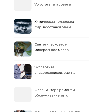
Volvo: этапы и советы
Химическая полировка
фар: восстановление
прозрачности
Синтетическое или
минеральное масло:
преимущества и
недостатки
Экспертиза
внедорожников: оценка
состояния, ремонта и
стоимости
Опель Антара ремонт и
обслуживание авто