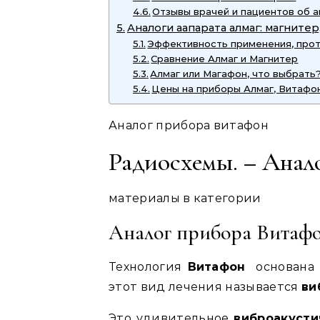
Отзывы врачей и пациентов об 
Аналоги аапарата алмаг: магнитер
Эффективность применения, прот
Сравнение Алмаг и Магнитер
Алмаг или Магафон, что выбрать
Цены на приборы Алмаг, Витафо
Аналог прибора витафон
Радиосхемы. – Анал
материалы в категории
Аналог прибора Витаф
Технология
Витафон
основана 
этот вид лечения называется
ви
Это удивительное
виброакусти