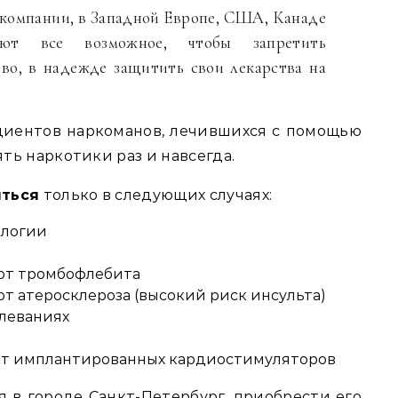
компании, в Западной Европе, США, Канаде
ают все возможное, чтобы запретить
тво, в надежде защитить свои лекарства на
ациентов наркоманов, лечившихся с помощью
ь наркотики раз и навсегда.
яться
только в следующих случаях:
ологии
 от тромбофлебита
от атеросклероза (высокий риск инсульта)
леваниях
от имплантированных кардиостимуляторов
 в городе Санкт-Петербург, приобрести его