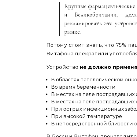
Крупные фармацевтические 
и Великобритании, дел
рекламировать это устройс
рынке.
Потому стоит знать, что 75% п
Витафона прекратили употреблят
Устройство
не должно примен
В областях патологической онк
Во время беременности
В местах на теле пострадавших
В местах на теле пострадавших 
При острых инфекционных забо
При высокой температуре
В непосредственной близости 
В России Витафон производится