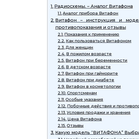
Радиосхемы. – Аналог Витафона
Аналог прибора Витафон
Витафон – инструкция и моде
противопоказания и отзывы
Показания к применению
Как пользоваться Витафоном
Для женщин
В пожилом возрасте
Витафон при беременности
В детском возрасте
Витафон при гайморите
Витафон при диабете
Витафон в косметологии
Спортсменам
Особые указания
Побочные действия и противоп
Условия продажи и хранения
Цена Витафона
Отзывы
Какую модель “ВИТАФОНА” Выбр