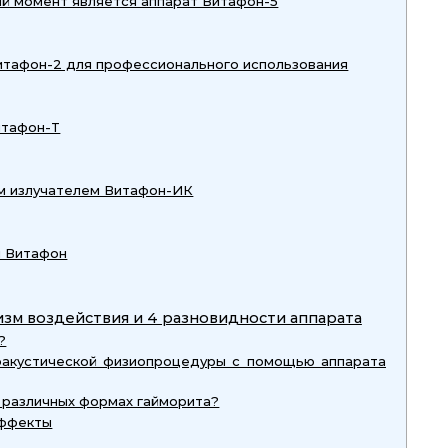
й момент является аппарат Витафон-5
тафон-2 для профессионального использования
итафон-Т
м излучателем Витафон-ИК
и Витафон
изм воздействия и 4 разновидности аппарата
?
оакустической физиопроцедуры с помощью аппарата
 различных формах гайморита?
эффекты