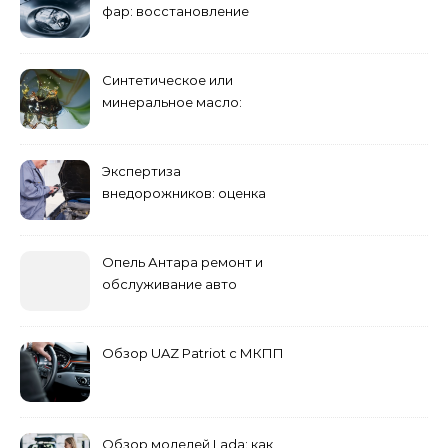
фар: восстановление
прозрачности
Синтетическое или
минеральное масло:
преимущества и
недостатки
Экспертиза
внедорожников: оценка
состояния, ремонта и
стоимости
Опель Антара ремонт и
обслуживание авто
Обзор UAZ Patriot с МКПП
Обзор моделей Lada: как