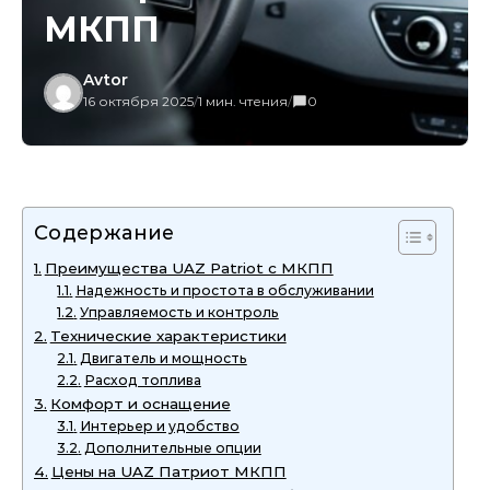
МКПП
Avtor
16 октября 2025
/
1 мин. чтения
/
0
Содержание
Преимущества UAZ Patriot с МКПП
Надежность и простота в обслуживании
Управляемость и контроль
Технические характеристики
Двигатель и мощность
Расход топлива
Комфорт и оснащение
Интерьер и удобство
Дополнительные опции
Цены на UAZ Патриот МКПП