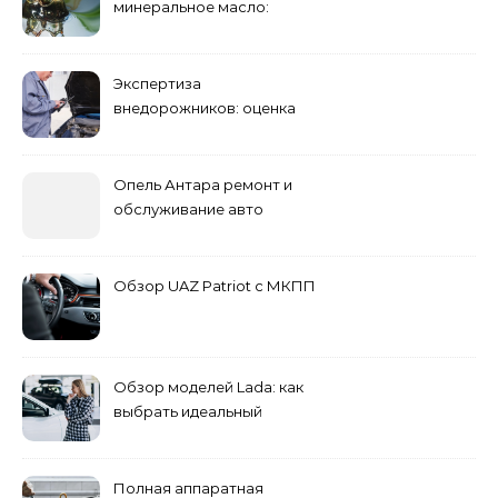
минеральное масло:
преимущества и
недостатки
Экспертиза
внедорожников: оценка
состояния, ремонта и
стоимости
Опель Антара ремонт и
обслуживание авто
Обзор UAZ Patriot с МКПП
Обзор моделей Lada: как
выбрать идеальный
автомобиль для города и
загородных поездок
Полная аппаратная