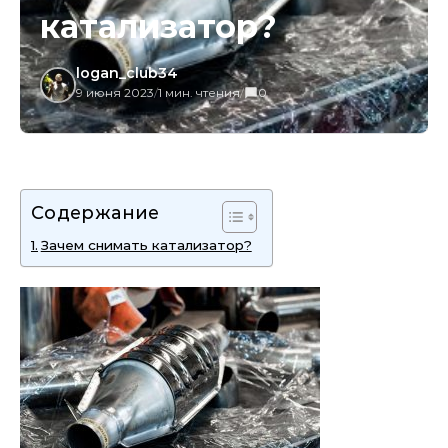
катализатор?
logan_club34
9 июня 2023
/
1 мин. чтения
/
0
Содержание
Зачем снимать катализатор?