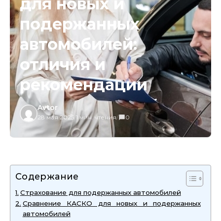
для новых и
подержанных
автомобилей:
отличия и
рекомендации
Avtor
28 мая 2025
/
1 мин. чтения
/
0
Содержание
Страхование для подержанных автомобилей
Сравнение КАСКО для новых и подержанных
автомобилей