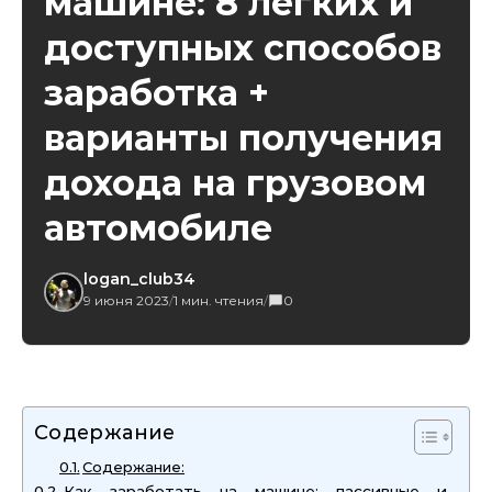
машине: 8 легких и
доступных способов
заработка +
варианты получения
дохода на грузовом
автомобиле
logan_club34
9 июня 2023
/
1 мин. чтения
/
0
Содержание
Содержание:
Как заработать на машине: пассивные и