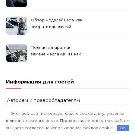
Обзор моделей Lada: как
выбрать идеальный
автомобиль для города и
загородных поездок
Полная аппаратная
замена масла АКПП: как
это проходит и что
включает?
Информация для гостей
Авторам и правообладателям
Этот веб-сайт использует файлы cookie для улучшения
Политика конфиденциальности
пользовательского опыта. Продолжая пользоваться сайтом,
Реклама и Контакты
вы даете согласие на использование файлов cookie.
OK