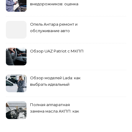
внедорожников: оценка
состояния, ремонта и
стоимости
Опель Антара ремонт и
обслуживание авто
Обзор UAZ Patriot с МКПП
Обзор моделей Lada: как
выбрать идеальный
автомобиль для города и
загородных поездок
Полная аппаратная
замена масла АКПП: как
это проходит и что
включает?