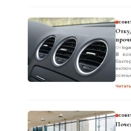
СОВЕ
Откуд
проч
От
loga
В воздуховодах автомобиля скапливается грязь, пыль и
бакт
включ
осень
Читать
СОВЕ
Поче