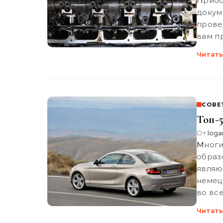
Приобретение автомобиля с рук требует не только проверки
доку
прове
вам п
Читать
СОВЕ
Топ-
От
loga
Многие автолюбители сегодня задаются вопросами, каким
образ
являю
немец
во вс
Читать