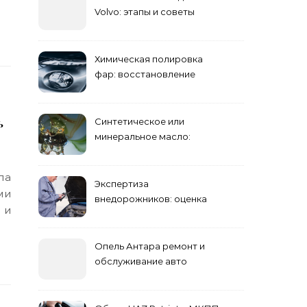
Volvo: этапы и советы
Химическая полировка
фар: восстановление
прозрачности
ь
Синтетическое или
минеральное масло:
преимущества и
недостатки
Экспертиза
ми
внедорожников: оценка
 и
состояния, ремонта и
стоимости
Опель Антара ремонт и
обслуживание авто