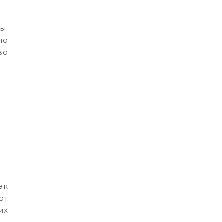
но
во
от
их