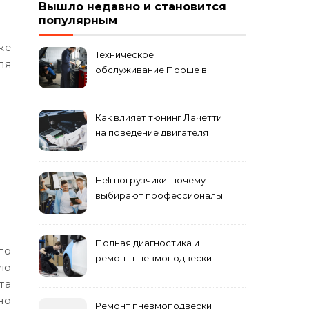
Вышло недавно и становится
популярным
Техническое
ля
обслуживание Порше в
специализированном
сервисном центре
Как влияет тюнинг Лачетти
на поведение двигателя
при резком торможении
Heli погрузчики: почему
выбирают профессионалы
Полная диагностика и
ремонт пневмоподвески
ую
та
но
Ремонт пневмоподвески