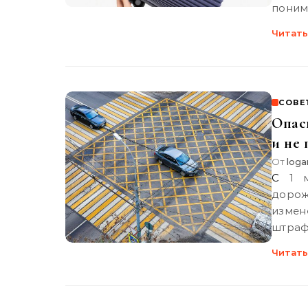
поним
Читать
СОВЕ
Опасн
и не
От
loga
С 1 марта 2019 года вступили в силу новые правила
дорож
измен
штра
Читать