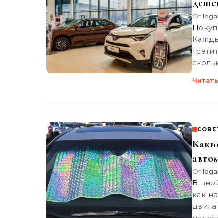
дешев
От
loga
Покупка автомобиля – далеко не последние расходы.
Кажды
трати
сколь
Читать
СОВЕ
Каки
авто
От
loga
В знойную погоду автомобиль подвергается опасности, так
как н
двига
надеж