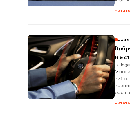
Читать
СОВЕ
Вибр
и ме
От
loga
Многие водители сталкивались с таким явлением, как
вибр
возни
расша
Читать