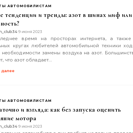
ТЫ АВТОМОБИЛИСТАМ
е тенденции и тренды: азот в шинах миф или
ьность?
n_club34
9 июня 2023
•
ьных кругах любителей автомобильной техники ход
 необходимости замены воздуха на азот. Большинст
т, что азот обладает…
 далее
ТЫ АВТОМОБИЛИСТАМ
точно и взгляда: как без запуска оценить
ояние мотора
n_club34
9 июня 2023
•