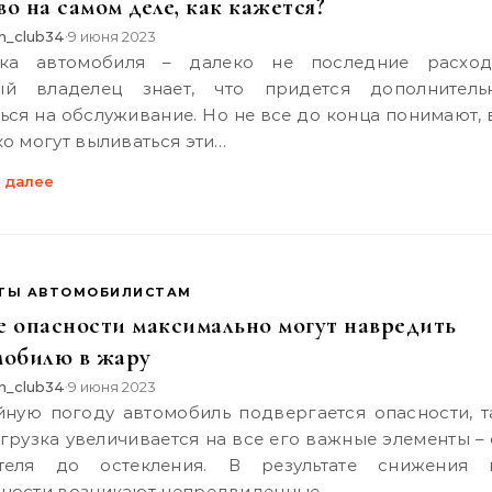
о на самом деле, как кажется?
n_club34
9 июня 2023
•
й владелец знает, что придется дополнитель
ться на обслуживание. Но не все до конца понимают, 
ко могут выливаться эти…
 далее
ТЫ АВТОМОБИЛИСТАМ
е опасности максимально могут навредить
мобилю в жару
n_club34
9 июня 2023
•
агрузка увеличивается на все его важные элементы – 
теля до остекления. В результате снижения 
ности возникают непредвиденные…