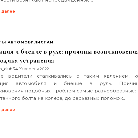
 далее
ТЫ АВТОМОБИЛИСТАМ
ация и биение в руле: причины возникновени
тодика устранения
n_club34
19 апреля 2022
•
ация автомобиля и биение в руль. Причи
кновения подобных проблем самые разнообразные: 
танного болта на колесе, до серьезных поломок…
 далее