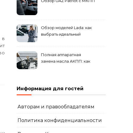
Обзор UAZ Patriot с МКПП
Обзор моделей Lada: как
выбрать идеальный
автомобиль для города и
ит
загородных поездок
во
Полная аппаратная
замена масла АКПП: как
это проходит и что
включает?
Информация для гостей
Авторам и правообладателям
Политика конфиденциальности