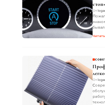
стоп»
От
loga
Пожалуй, все водители современных авто не понаслышке
знако
бывалы
Читать
СОВЕ
Проф
легк
От
loga
Современные автомобили требуют профессионального
обслу
работ
техно