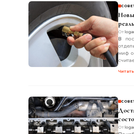
СОВЕ
Новы
реал
От
loga
В последнее время на просторах интернета, а также в
отдел
миф о
считае
Читать
СОВЕ
Доста
сост
От
loga